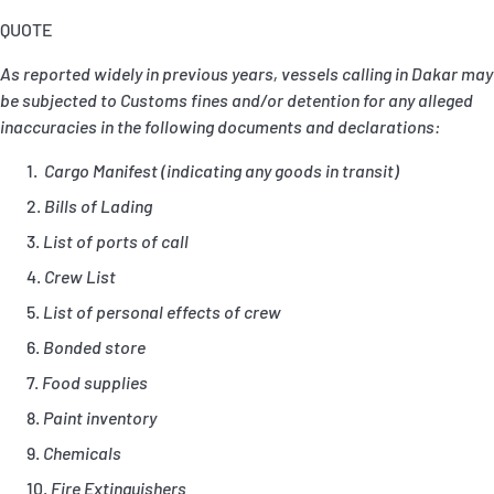
P&I Emergency Contacts
QUOTE
Fixed P&I Emergency Contacts
As reported widely in previous years, vessels calling in Dakar may
be subjected to Customs fines and/or detention for any alleged
inaccuracies in the following documents and declarations:
People
Cargo Manifest (indicating any goods in transit)
加入船検索
Bills of Lading
Rules
List of ports of call
Crew List
コレスポンデンツ
List of personal effects of crew
Bonded store
Food supplies
Paint inventory
English
日本語
Chemicals
Fire Extinguishers