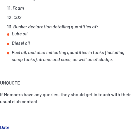
Foam
CO2
Bunker declaration detailing quantities of:
Lube oil
Diesel oil
Fuel oil, and also indicating quantities in tanks (including
sump tanks), drums and cans, as well as of sludge.
UNQUOTE
If Members have any queries, they should get in touch with their
usual club contact.
Date