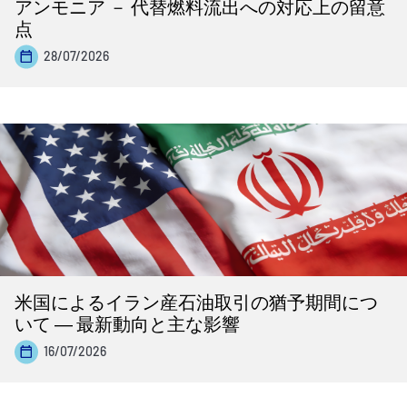
アンモニア － 代替燃料流出への対応上の留意
点
28/07/2026
米国によるイラン産石油取引の猶予期間につ
いて ― 最新動向と主な影響
16/07/2026