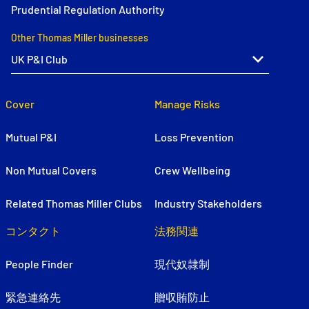
Prudential Regulation Authority
Other Thomas Miller businesses
Cover
Manage Risks
Mutual P&I
Loss Prevention
Non Mutual Covers
Crew Wellbeing
Related Thomas Miller Clubs
Industry Stakeholders
コンタクト
法務関連
People Finder
現代奴隷制
緊急連絡先
贈収賄防止