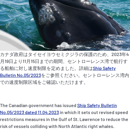
P&I Emergency Contacts
Fixed P&I Emergency Contacts
People
加入船検索
カナダ政府はタイセイヨウセミクジラの保護のため、2023年4
Rules
月19日より11月15日までの期間、セントローレンス湾で航行す
る船舶に対し速度制限を定めました。詳細は
Ship Safety
コレスポンデンツ
Bulletin No.05/2023
をご参照ください。セントローレンス湾内
での速度制限区域をご確認いただけます。
The Canadian government has issued
Ship Safety Bulletin
No.05/2023 dated 11.04.2023
in which it sets out revised speed
English
日本語
restrictions measures in the Gulf of St. Lawrence to reduce the
risk of vessels colliding with North Atlantic right whales.