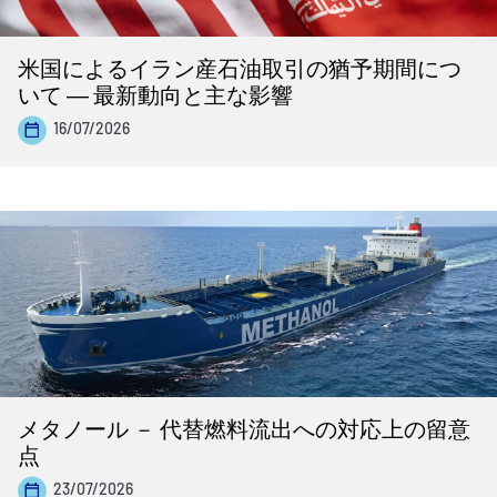
米国によるイラン産石油取引の猶予期間につ
いて ― 最新動向と主な影響
16/07/2026
メタノール － 代替燃料流出への対応上の留意
点
23/07/2026