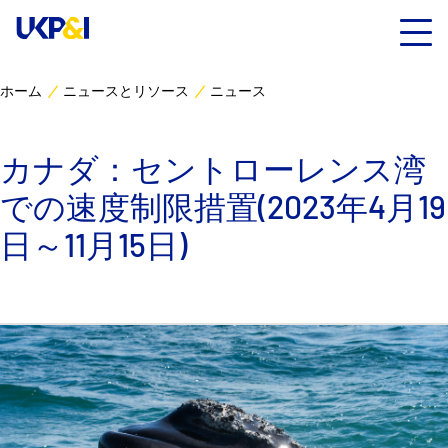
ホーム
ニュースとリソース
ニュース
カバー
カナダ：セントローレンス湾
リスクマネジメント
での速度制限措置(2023年4月19
Industry Expertise
日～11月15日)
ニュースとリソース
UK P&I クラブについて
コンタクト