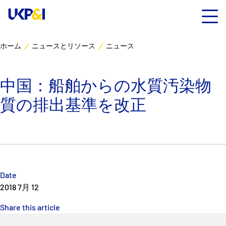
ホーム
ニュースとリソース
ニュース
カバー
中国：船舶からの水質汚染物
リスクマネジメント
質の排出基準を改正
Industry Expertise
ニュースとリソース
UK P&I クラブについて
Date
2018 7月 12
コンタクト
Share this article