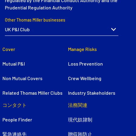
regulated by the Financial Conduct Authority and the
Prudential Regulation Authority
Other Thomas Miller businesses
Cover
Manage Risks
Mutual P&I
Loss Prevention
Non Mutual Covers
Crew Wellbeing
Related Thomas Miller Clubs
Industry Stakeholders
コンタクト
法務関連
People Finder
現代奴隷制
緊急連絡先
贈収賄防止