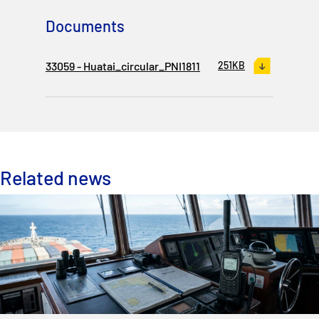
P&I Emergency Contacts
Documents
Fixed P&I Emergency Contacts
33059 - Huatai_circular_PNI1811
251KB
People
加入船検索
Rules
Related news
コレスポンデンツ
English
日本語