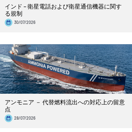
インド – 衛星電話および衛星通信機器に関す
る規制
30/07/2026
アンモニア － 代替燃料流出への対応上の留意
点
28/07/2026