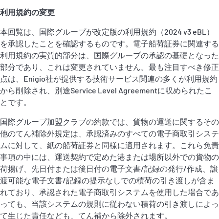
P&I Emergency Contacts
利用規約の変更
Fixed P&I Emergency Contacts
本回覧は、国際グループが改定版の利用規約（2024 v3 eBL）
を承認したことを確認するものです。電子船荷証券に関連する
利用規約の実質的部分は、国際グループの承認の基礎となった
People
部分であり、これは変更されていません。最も注目すべき修正
点は、Enigio社が提供する技術サービス関連の多くが利用規約
加入船検索
から削除され、別途Service Level Agreementに収められたこ
Rules
とです。
国際グループ加盟クラブの約款では、貨物の運送に関するその
コレスポンデンツ
他のてん補除外規定は、承認済みのすべての電子商取引システ
ムに対して、紙の船荷証券と同様に適用されます。これら免責
事項の中には、運送契約で定めた港または場所以外での貨物の
荷揚げ、先日付または後日付の電子文書/記録の発行/作成、譲
渡可能な電子文書/記録の提示なしでの積荷の引き渡しが含ま
れており、承認された電子商取引システムを使用した場合であ
English
日本語
っても、当該システムの規則に従わない積荷の引き渡しによっ
て生じた責任なども、てん補から除外されます。