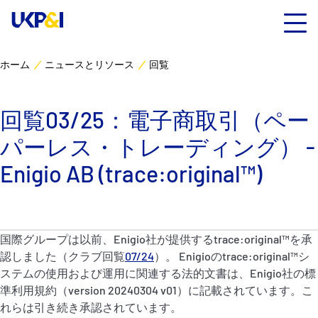
ホーム
ニュースとリソース
回覧
カバー
回覧03/25：電子商取引（ペー
リスクマネジメント
パーレス・トレーディング） -
Industry Expertise
Enigio AB (trace:original™)
ニュースとリソース
国際グループは以前、Enigio社が提供するtrace:original™を承
UK P&I クラブについて
認しました（クラブ回覧
07/24
）。 Enigioのtrace:original™シ
ステムの使用および運用に関連する法的文書は、Enigio社の標
コンタクト
準利用規約（version 20240304 v01）に記載されています。こ
れらは引き続き承認されています。