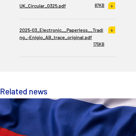
UK_Circular_0325.pdf
87KB
2025-03_Electronic__Paperless__Tradi
ng_-Enigio_AB_trace_original.pdf
175KB
Related news