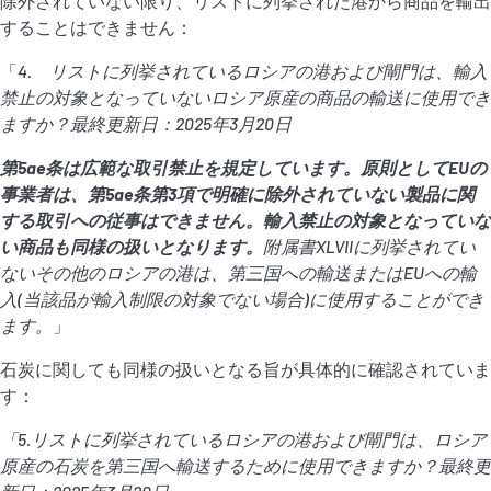
除外されていない限り、リストに列挙された港から商品を輸出
することはできません：
「
4.
リストに列挙されているロシアの港および閘門は、輸入
禁止の対象となっていないロシア原産の商品の輸送に使用でき
ますか？最終更新日：
2025
年
3
月
20
日
第
5ae
条は広範な取引禁止を規定しています。原則として
EU
の
事業者は、第
5ae
条第
3
項で明確に除外されていない製品に関
する取引への従事はできません。輸入禁止の対象となっていな
い商品も同様の扱いとなります。
附属書
XLVII
に列挙されてい
ないその他のロシアの港は、第三国への輸送または
EU
への輸
入
(
当該品が輸入制限の対象でない場合
)
に使用することができ
ます。
」
石炭に関しても同様の扱いとなる旨が具体的に確認されていま
す：
「5.リストに列挙されているロシアの港および閘門は、ロシア
原産の石炭を第三国へ輸送するために使用できますか？最終更