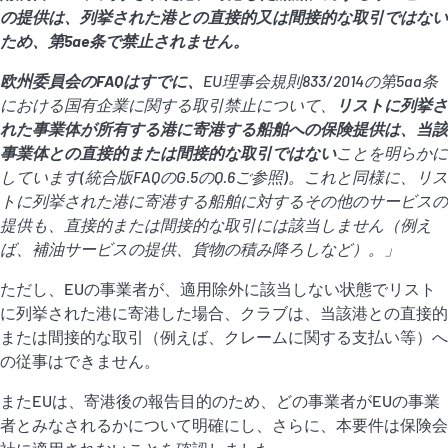
の提供は、列挙された港との直接的又は間接的な取引ではない
ため、第
5ae
条で禁止されません。
欧州委員会の
FAQ
はすでに、
EU
理事会規則
833/2014
の第
5aa
条
における国有企業に関する取引禁止について、
リストに列挙さ
れた事業体が所有する港に寄港する船舶への保険提供は、当該
事業体との直接的または間接的な取引ではない
ことを明らかに
しています
(
統合版
FAQ
の
G.5
の
Q.6
ご参照
)
。これと同様に、リス
トに列挙された港に寄港する船舶に対するその他のサービスの
提供も、直接的または間接的な取引には該当しません（例え
ば、補油サービスの提供、貨物の積み降ろしなど
）。」
ただし、EUの事業者が、適用除外に該当しない状態でリスト
に列挙された港に寄港した場合、クラブは、当該港との直接的
または間接的な取引（例えば、クレームに関する支払い等）へ
の従事はできません。
またEUは、寄港後の報告目的のため、どの事業者がEUの事業
者とみなされるかについて明確にし、さらに、本要件は保険会