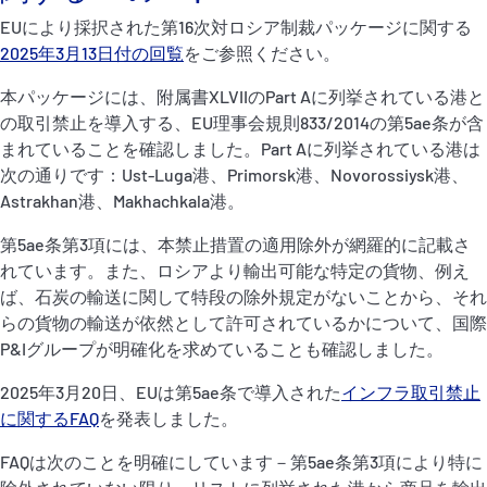
P&I Emergency Contacts
EUにより採択された第16次対ロシア制裁パッケージに関する
2025年3月13日付の回覧
をご参照ください。
Fixed P&I Emergency Contacts
本パッケージには、附属書XLVIIのPart Aに列挙されている港と
の取引禁止を導入する、EU理事会規則833/2014の第5ae条が含
People
まれていることを確認しました。Part Aに列挙されている港は
次の通りです：Ust-Luga港、Primorsk港、Novorossiysk港、
加入船検索
Astrakhan港、Makhachkala港。
Rules
第5ae条第3項には、本禁止措置の適用除外が網羅的に記載さ
れています。また、ロシアより輸出可能な特定の貨物、例え
コレスポンデンツ
ば、石炭の輸送に関して特段の除外規定がないことから、それ
らの貨物の輸送が依然として許可されているかについて、国際
P&Iグループが明確化を求めていることも確認しました。
2025年3月20日、EUは第5ae条で導入された
インフラ取引禁止
に関するFAQ
を発表しました。
English
日本語
FAQは次のことを明確にしています－第5ae条第3項により特に