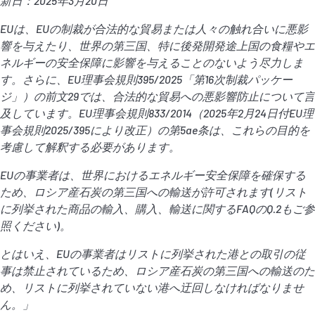
新日：
2025
年
3
月
20
日
EU
は、
EU
の制裁が合法的な貿易または人々の触れ合いに悪影
響を与えたり、世界の第三国、特に後発開発途上国の食糧やエ
ネルギーの安全保障に影響を与えることのないよう尽力しま
す。さらに、
EU
理事会規則
395/2025
「第
16
次制裁パッケー
ジ」）の前文
29
では、合法的な貿易への悪影響防止について言
及しています。
EU
理事会規則
833/2014
（
2025
年
2
月
24
日付
EU
理
事会規則
2025/395
により改正）の第
5ae
条は、これらの目的を
考慮して解釈する必要があります。
EU
の事業者は、世界におけるエネルギー安全保障を確保する
ため、ロシア産石炭の第三国への輸送が許可されます
(
リスト
に列挙された商品の輸入、購入、輸送に関する
FAQ
の
Q.2
もご参
照ください
)
。
とはいえ、
EU
の事業者はリストに列挙された港との取引の従
事は禁止されているため、ロシア産石炭の第三国への輸送のた
め、リストに列挙されていない港へ迂回しなければなりませ
ん。」