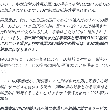
いいえ、制裁規則の適用範囲は
EU
理事会規則
833/2014
の第
13
条
に規定されています；
EU
の制裁は域外適用されません。
同規定は、特に
EU
加盟国の国民である
EU
域内外のすべての個
人、および、
EU
加盟国の法律に基づいて設立または組織され
た
EU
域内外のあらゆる法人、事業体または団体に適用されま
す。
つまり、第三国の国民または事業体と附属書
XLVII
に記載
されている港および空港間の
EU
域外での取引は、
EU
の制裁の
対象にはなりません。
」
FAQはさらに、EUの事業者による非EU船舶に対する（保険の
提供を含む）サービス提供の継続が可能なことを明確にしてい
ます：
「
11.
EU
の事業者が、附属書
XLVII
に列挙された港に寄港する船
舶にサービスを提供する場合、第
5ae
条の対象となる事業体と
間接的に関与することになりますか？最終更新日：
2025
年
3
月
20
日
附属書
XLVII
に列挙された港に寄港した船舶に対するサービス