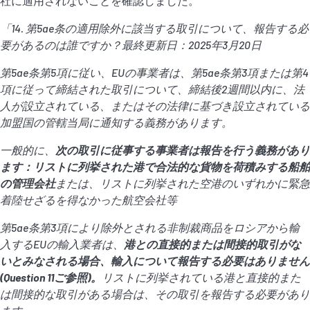
社に適用されないことを確認しました。
「
14.
第
5ae
条の適用除外に該当する取引について、報告する必
要があるのは誰ですか？最終更新日：
2025
年
3
月
20
日
第
5ae
条第
5
項に従い、
EU
の事業者は、第
5ae
条第
3
項または第
4
項に従って締結された取引について、締結後
2
週間以内に、法
人が設立されている、またはその法律に基づき設立されている
加盟国の管轄当局に通知する義務があります。
一般的に、
次の取引に従事する事業者は報告を行う義務があり
ます：リストに列挙された港で合法的な貨物を荷積みする船舶
の管理会社
または、リストに列挙された空港のいずれかに緊急
着陸せざるを得なかった航空会社等
第
5ae
条第
3
項により除外とされる非制裁商品をロシアから輸
入する
EU
の輸入業者は、
港との直接的または間接的取引がな
いとみなされる場合、輸入について報告する必要はありません
(Question 11
ご参照
)
。
リストに列挙されている港と直接的また
は間接的な取引がある場合は、その取引を報告する必要があり