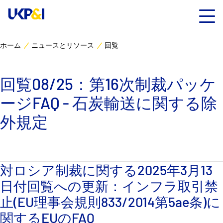
ホーム
ニュースとリソース
回覧
カバー
回覧08/25：第16次制裁パッケ
リスクマネジメント
ージFAQ - 石炭輸送に関する除
Industry Expertise
外規定
ニュースとリソース
対ロシア制裁に関する2025年3月13
UK P&I クラブについて
日付回覧への更新：インフラ取引禁
コンタクト
止(EU理事会規則833/2014第5ae条)に
関するEUのFAQ