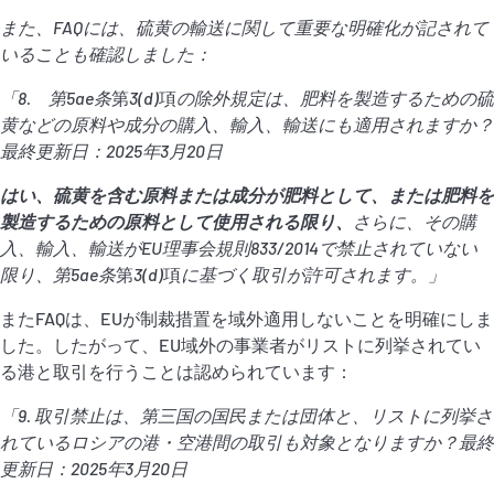
また、
FAQ
には、硫黄の輸送に関して重要な明確化が記されて
いることも確認しました：
「
8.
第
5ae
条
第
3(d)
項
の除外規定は、肥料を製造するための硫
黄などの原料や成分の購入、輸入、輸送にも適用されますか？
最終更新日：
2025
年
3
月
20
日
はい、硫黄を含む原料または成分が肥料として、または肥料を
製造するための原料として使用される限り、
さらに、その購
入、輸入、輸送が
EU
理事会規則
833/2014
で禁止されていない
限り、
第
5ae
条
第
3(d)
項
に基づく取引が許可されます。」
またFAQは、EUが制裁措置を域外適用しないことを明確にしま
した。したがって、EU域外の事業者がリストに列挙されてい
る港と取引を行うことは認められています：
「
9.
取引禁止は、第三国の国民または団体と、リストに列挙さ
れているロシアの港・空港間の取引も対象となりますか？最終
更新日：
2025
年
3
月
20
日