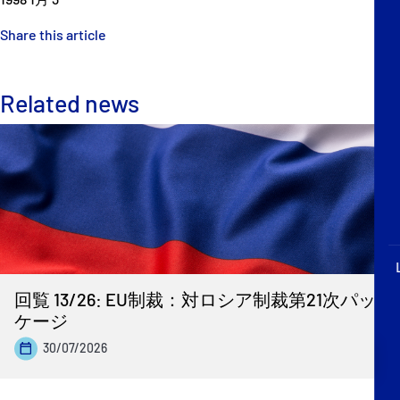
P&I Emergency Contacts
Share this article
Fixed P&I Emergency Contacts
Related news
People
加入船検索
Rules
コレスポンデンツ
回覧 13/26: EU制裁：対ロシア制裁第21次パッ
ケージ
30/07/2026
English
日本語