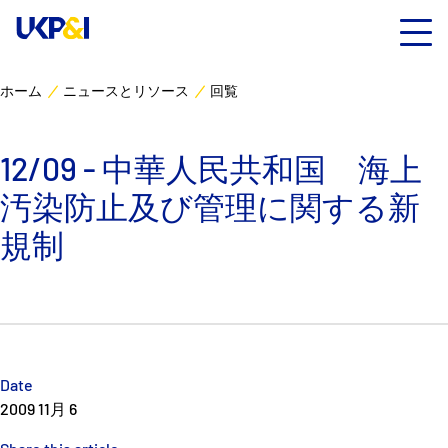
ホーム
ニュースとリソース
回覧
カバー
12/09 - 中華人民共和国 海上
リスクマネジメント
汚染防止及び管理に関する新
Industry Expertise
規制
ニュースとリソース
UK P&I クラブについて
Date
コンタクト
2009 11月 6