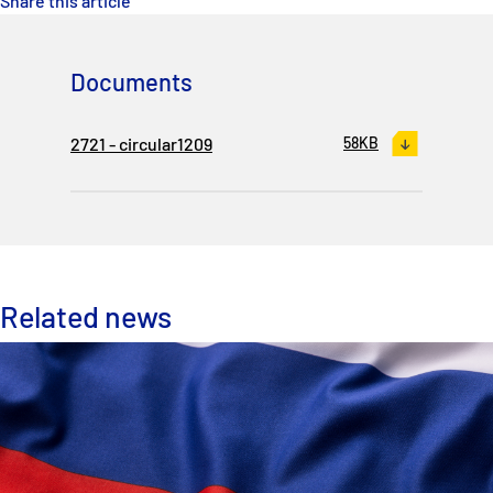
Share this article
P&I Emergency Contacts
Fixed P&I Emergency Contacts
Documents
People
2721 - circular1209
58KB
加入船検索
Rules
コレスポンデンツ
Related news
English
日本語