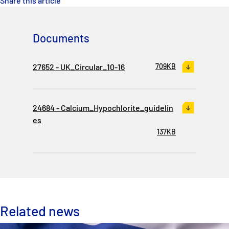
Share this article
P&I Emergency Contacts
Fixed P&I Emergency Contacts
Documents
People
27652 - UK_Circular_10-16
709KB
加入船検索
Rules
24684 - Calcium_Hypochlorite_guidelin
es
コレスポンデンツ
137KB
English
日本語
Related news