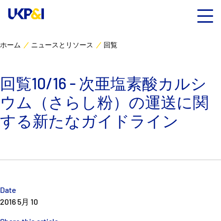
ホーム
ニュースとリソース
回覧
カバー
回覧10/16 - 次亜塩素酸カルシ
リスクマネジメント
ウム（さらし粉）の運送に関
Industry Expertise
する新たなガイドライン
ニュースとリソース
UK P&I クラブについて
Date
コンタクト
2016 5月 10