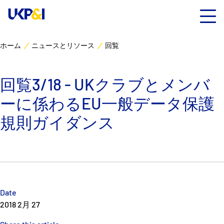
ホーム
ニュースとリソース
回覧
カバー
回覧3/18 - UKクラブとメンバ
リスクマネジメント
ーに係わるEU一般データ保護
Industry Expertise
規則ガイダンス
ニュースとリソース
UK P&I クラブについて
Date
コンタクト
2018 2月 27