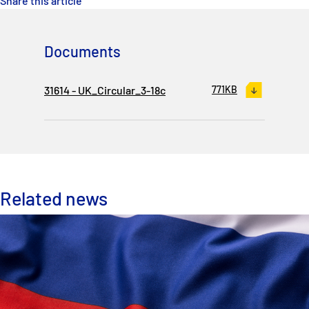
Share this article
P&I Emergency Contacts
Fixed P&I Emergency Contacts
Documents
People
31614 - UK_Circular_3-18c
771KB
加入船検索
Rules
コレスポンデンツ
Related news
English
日本語