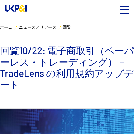
ホーム
ニュースとリソース
回覧
カバー
回覧10/22: 電子商取引（ペーパ
リスクマネジメント
ーレス・トレーディング）－
Industry Expertise
TradeLens の利用規約アップデ
ート
ニュースとリソース
UK P&I クラブについて
コンタクト