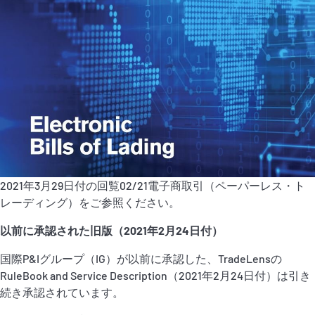
P&I Emergency Contacts
Fixed P&I Emergency Contacts
People
加入船検索
Rules
コレスポンデンツ
2021年3月29日付の回覧02/21電子商取引（ペーパーレス・ト
レーディング）をご参照ください。
以前に承認された旧版（2021年2月24日付）
国際P&Iグループ（IG）が以前に承認した、TradeLensの
RuleBook and Service Description（2021年2月24日付）は引き
English
日本語
続き承認されています。