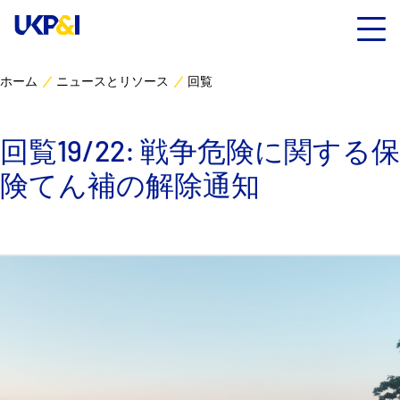
ホーム
ニュースとリソース
回覧
カバー
回覧19/22: 戦争危険に関する保
リスクマネジメント
険てん補の解除通知
Industry Expertise
ニュースとリソース
UK P&I クラブについて
コンタクト