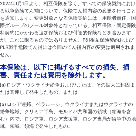
2023年1月1日より、相互保険を除く、すべての保険契約におけ
る戦争危険てん補について、保険てん補内容の変更を行うこと
を通知します。変更対象となる保険契約には、用船者責任、国
際グループのプール対象外となっている、相互保険・固定保険
料契約にかかわる追加保険および付随的保険などを含みます
が、これに限るものではありません。P&I相互保険契約および
PLR戦争危険てん補には今回のてん補内容の変更は適用されま
せん。
本保険は、以下に掲げるすべての損失、損
害、責任または費用を除外します。
(a) ロシア・ウクライナ紛争および/または、その拡大に起因ま
たは関連して発生したもの、または
(b) ロシア連邦、ベラルーシ、ウクライナまたはウクライナの
紛争地域、クリミア半島、モルドバ共和国の領域（領海を含
む）内で、ロシア軍、ロシア支援軍、ロシア当局が紛争中の地
域、領域、領海で発生したもの。