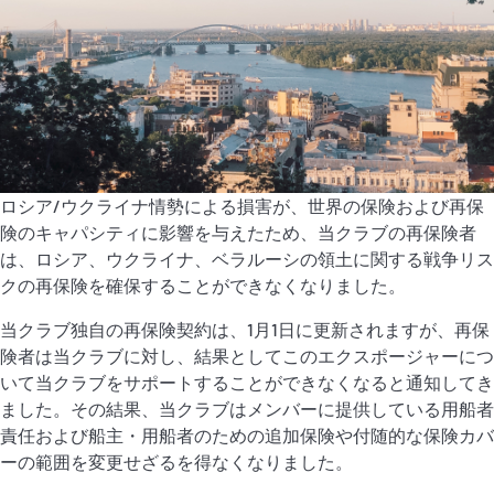
P&I Emergency Contacts
Fixed P&I Emergency Contacts
People
加入船検索
ロシア/ウクライナ情勢による損害が、世界の保険および再保
Rules
険のキャパシティに影響を与えたため、当クラブの再保険者
は、ロシア、ウクライナ、ベラルーシの領土に関する戦争リス
コレスポンデンツ
クの再保険を確保することができなくなりました。
当クラブ独自の再保険契約は、1月1日に更新されますが、再保
険者は当クラブに対し、結果としてこのエクスポージャーにつ
いて当クラブをサポートすることができなくなると通知してき
ました。その結果、当クラブはメンバーに提供している用船者
English
日本語
責任および船主・用船者のための追加保険や付随的な保険カバ
ーの範囲を変更せざるを得なくなりました。