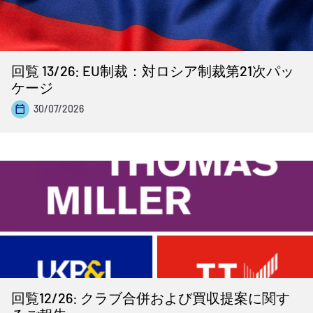
回覧 13/26: EU制裁：対ロシア制裁第21次パッ
ケージ
30/07/2026
回覧12/26: クラブ合併および買収提案に関す