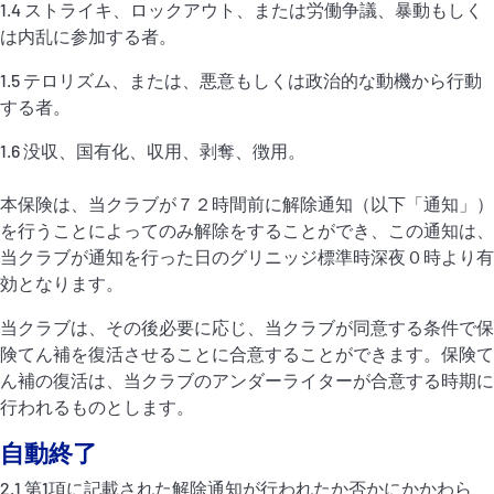
1.4 ストライキ、ロックアウト、または労働争議、暴動もしく
は内乱に参加する者。
1.5 テロリズム、または、悪意もしくは政治的な動機から行動
する者。
1.6 没収、国有化、収用、剥奪、徴用。
本保険は、当クラブが７２時間前に解除通知（以下「通知」）
を行うことによってのみ解除をすることができ、この通知は、
当クラブが通知を行った日のグリニッジ標準時深夜０時より有
効となります。
当クラブは、その後必要に応じ、当クラブが同意する条件で保
険てん補を復活させることに合意することができます。保険て
ん補の復活は、当クラブのアンダーライターが合意する時期に
行われるものとします。
自動終了
2.1 第1項に記載された解除通知が行われたか否かにかかわら