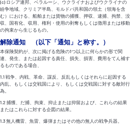
(c) ロシア連邦、ベラルーシ、ウクライナおよびウクライナの
紛争地域、クリミア半島、モルドバ共和国の領土（領海を含
む）における、船舶または貨物の捕獲、押収、逮捕、拘禁、没
収、国有化、収用、権利・使用の剥奪もしくは徴用または移動
の拘束から生じるもの。
解除通知 （以下「通知」と称す。）
本保険契約が、次に掲げる危険の1つ以上に何らかの形で関
連、発生、または起因する責任、損失、損害、費用をてん補す
るものである場合、
1.1 戦争、内戦、革命、謀反、反乱もしくはそれらに起因する
内乱、もしくは交戦国により、もしくは交戦国に対する敵対行
為。
1.2 捕獲、だ捕、拘束、抑止または抑留および、これらの結果
またはこれらに対する企図の結果。
1.3 無人機雷、魚雷、爆弾またはその他の無人の戦争兵器。