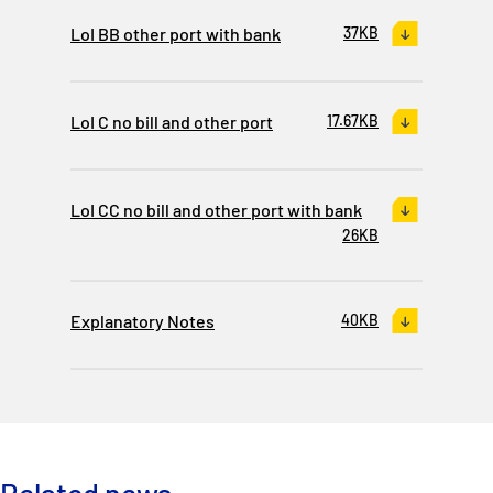
LoI BB other port with bank
37KB
LoI C no bill and other port
17.67KB
LoI CC no bill and other port with bank
26KB
Explanatory Notes
40KB
Related news