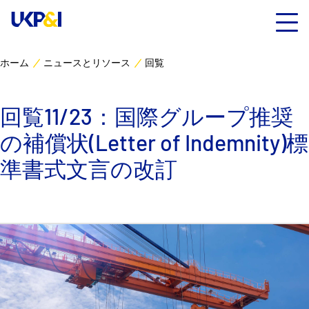
ホーム
ニュースとリソース
回覧
カバー
回覧11/23：国際グループ推奨
リスクマネジメント
の補償状(Letter of Indemnity)標
Industry Expertise
準書式文言の改訂
ニュースとリソース
UK P&I クラブについて
コンタクト