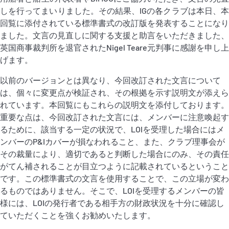
しを行ってまいりました。その結果、IGの各クラブは本日、本
回覧に添付されている標準書式の改訂版を発表することになり
ました。文言の見直しに関する支援と助言をいただきました、
英国商事裁判所を退官されたNigel Teare元判事に感謝を申し上
げます。
以前のバージョンとは異なり、今回改訂された文言について
は、個々に変更点が検証され、その根拠を示す説明文が添えら
れています。本回覧にもこれらの説明文を添付しております。
重要な点は、今回改訂された文言には、メンバーに注意喚起す
るために、該当する一定の状況で、LOIを受理した場合にはメ
ンバーのP&Iカバーが損なわれること、また、クラブ理事会が
その裁量により、適切であると判断した場合にのみ、その責任
がてん補されることが目立つように記載されているということ
です。この標準書式の文言を使用することで、この立場が変わ
るものではありません。そこで、LOIを受理するメンバーの皆
様には、LOIの発行者である相手方の財政状況を十分に確認し
ていただくことを強くお勧めいたします。