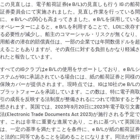
この見直しは、電子船荷証券(e B/L)の見直しも行う IG の船荷
証券委員会にて実施されました。見直し作業を行っている間
に、 e B/Lへの関心も高まってきました。e B/Lを採用している
オペレーターによると、e B/Lを利用することで、LOIに依存す
る必要性が減少し、船主のコマーシャル・リスクが無くなり、
用船者の潜在的賠償責任は、一部の企業では年間数億ドルを超
えることもありますが、その責任に対する負担もかなり軽減さ
れたと報告しています。
すべてのIGクラブはe B/Lの使用をサポートしており、e B/Lシ
ステムがIGに承認されている場合には、紙の船荷証券と同様の
保険カバーが提供されます。現時点では、IGは10社のe B/Lの
プラットフォームを承認しています。この数は、特に電子商取
引の成長を反映する法制度が整備されるにつれて増加すると予
想されます。英国では、2023年9月20日に2023年電子取引文書
法(Electronic Trade Documents Act 2023)が施行される予定で
す。これは非常に重要な進展であり、これに基づいて英国法
は、一定の基準を満たすことを条件に、e B/Lが紙の船荷証券
と法的に同等であることを認めることになります。同法が施行