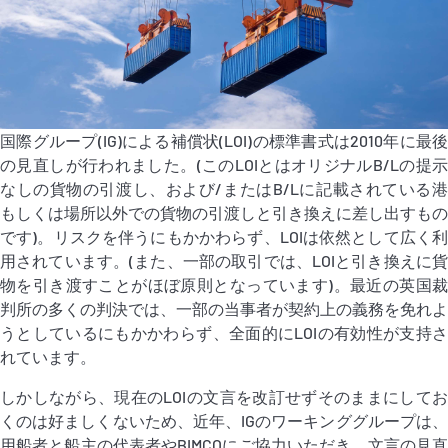
P&I Emergency Contacts
Fixed P&I Emergency Contacts
People
国際グループ(IG)による補償状(LOI)の標準書式は2010年に最後
加入船検索
の見直しが行われました。(このLOIとはオリジナルB/Lの提示
なしの貨物の引渡し、および/またはB/Lに記載されている港
Rules
もしくは場所以外での貨物の引渡しと引き換えに差し出すもの
です)。リスクを伴うにもかかわらず、LOIは依然として広く利
コレスポンデンツ
用されています。(また、一部の取引では、LOIと引き換えに貨
物を引き渡すことがほぼ原則となっています)。最近の英国裁
判所の多くの判決では、一部の当事者が契約上の義務を免れよ
うとしているにもかかわらず、全面的にLOIの有効性が支持さ
れています。
English
日本語
しかしながら、現在のLOIの文言を改訂せずそのままにしてお
くのは好ましくないため、近年、IGのワーキンググループは、
用船者と船主の代表者やBIMCOにご協力いただき、文言の見直