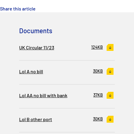
Share this article
Documents
UK Circular 11/23
124KB
LoI A no bill
30KB
LoI AA no bill with bank
37KB
Lol B other port
30KB