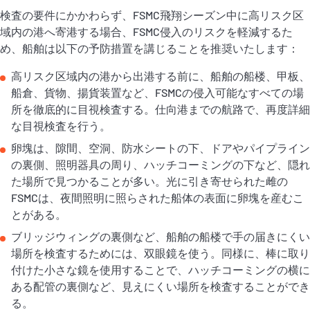
検査の要件にかかわらず、FSMC飛翔シーズン中に高リスク区
域内の港へ寄港する場合、FSMC侵入のリスクを軽減するた
め、船舶は以下の予防措置を講じることを推奨いたします：
高リスク区域内の港から出港する前に、船舶の船楼、甲板、
船倉、貨物、揚貨装置など、FSMCの侵入可能なすべての場
所を徹底的に目視検査する。仕向港までの航路で、再度詳細
な目視検査を行う。
卵塊は、隙間、空洞、防水シートの下、ドアやパイプライン
の裏側、照明器具の周り、ハッチコーミングの下など、隠れ
た場所で見つかることが多い。光に引き寄せられた雌の
FSMCは、夜間照明に照らされた船体の表面に卵塊を産むこ
とがある。
ブリッジウィングの裏側など、船舶の船楼で手の届きにくい
場所を検査するためには、双眼鏡を使う。同様に、棒に取り
付けた小さな鏡を使用することで、ハッチコーミングの横に
ある配管の裏側など、見えにくい場所を検査することができ
る。