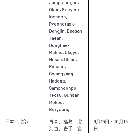
Jangseongpo,
Okpo, Gohyeon,
Incheon,
Pyeongtaek-
Dangjin, Daesan,
Taean,
Donghae-
Mukho, Okgye,
Hosan, Ulsan,
Pohang,
Gwangyang,
Hadong,
Samcheonpo,
Yeosu, Gunsan,
Mokpo,
Boryeong
日本 – 北部
青森、福島、北
6月15日～10月15
海道、岩手、宮
日