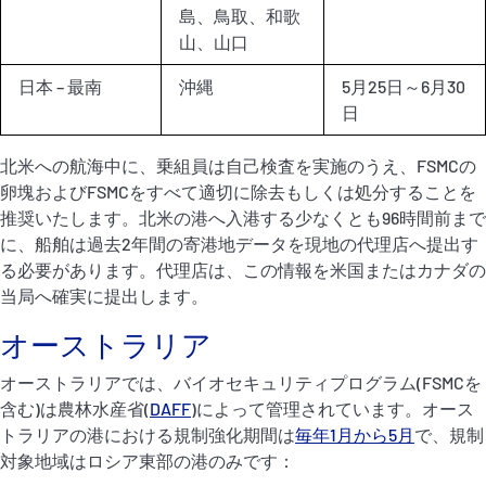
島、鳥取、和歌
山、山口
日本 – 最南
沖縄
5月25日～6月30
日
北米への航海中に、乗組員は自己検査を実施のうえ、FSMCの
卵塊およびFSMCをすべて適切に除去もしくは処分することを
推奨いたします。北米の港へ入港する少なくとも96時間前まで
に、船舶は過去2年間の寄港地データを現地の代理店へ提出す
る必要があります。代理店は、この情報を米国またはカナダの
当局へ確実に提出します。
オーストラリア
オーストラリアでは、バイオセキュリティプログラム(FSMCを
含む)は農林水産省(
DAFF
)によって管理されています。オース
トラリアの港における規制強化期間は
毎年1月から5月
で、規制
対象地域はロシア東部の港のみです：