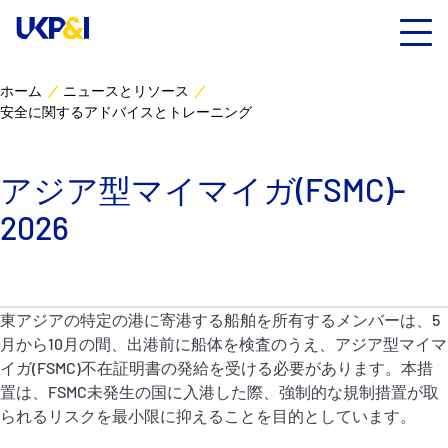
ホーム
ニュースとリソース
安全に関するアドバイスとトレーニング
カバー
リスクマネジメント
アジア型マイマイガ(FSMC)‐
2026
Industry Expertise
ニュースとリソース
東アジアの特定の港に寄港する船舶を所有するメンバーは、5
UK P&I クラブについて
月から10月の間、出港前に船体を検査のうえ、アジア型マイマ
イガ(FSMC)不在証明書の発給を受ける必要があります。本措
置は、FSMC未発生の国に入港した際、強制的な規制措置が取
コンタクト
られるリスクを最小限に抑えることを目的としています。