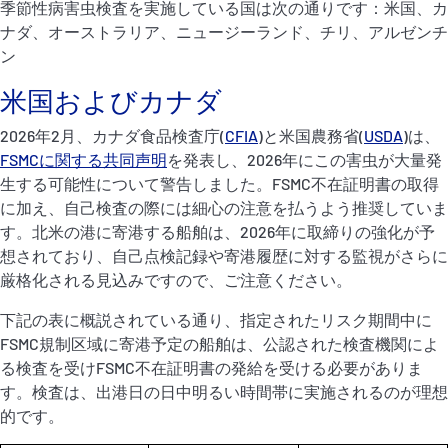
季節性病害虫検査を実施している国は次の通りです：米国、カ
P&I Emergency Contacts
ナダ、オーストラリア、ニュージーランド、チリ、アルゼンチ
ン
Fixed P&I Emergency Contacts
米国およびカナダ
People
2026年2月、カナダ食品検査庁(
CFIA
)と米国農務省(
USDA
)は、
FSMCに関する共同声明
を発表し、2026年にこの害虫が大量発
加入船検索
生する可能性について警告しました。FSMC不在証明書の取得
Rules
に加え、自己検査の際には細心の注意を払うよう推奨していま
す。北米の港に寄港する船舶は、2026年に取締りの強化が予
コレスポンデンツ
想されており、自己点検記録や寄港履歴に対する監視がさらに
厳格化される見込みですので、ご注意ください。
下記の表に概説されている通り、指定されたリスク期間中に
FSMC規制区域に寄港予定の船舶は、公認された検査機関によ
る検査を受けFSMC不在証明書の発給を受ける必要がありま
す。検査は、出港日の日中明るい時間帯に実施されるのが理想
English
日本語
的です。