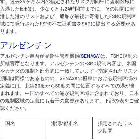
す。過去24ヶ月以内の指定されたリスク期間中に規制区域に
入港した船舶は、少なくとも24時間前までに、その期間に寄
港した港のリストおよび、船舶が最後に寄港したFSMC規制区
域にて発行されたFSMC不在証明書をSAGに提出する必要があ
ります。
アルゼンチン
アルゼンチン農畜産品衛生管理機構(
SENASA
)は、FSMC規制の
所轄官庁となります。アルゼンチンのFSMC規制内容は、米国
やカナダの規制と部分的に一致しています - 指定されたリスク
期間は同様であるものの、SENASAの極東における規制区域の
定義には、北緯20度から60度の間に位置するすべての港が含
まれます。中国のすべての港が規制区域に含まれており、日本
の規制区域の定義にも若干の変更があります。下記の表をご確
認ください。
国名
港湾/都市名
指定されたリス
ク期間