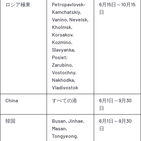
ロシア極東
Petropavlovsk-
6月15日～10月15
Kamchatskiy,
日
Vanino, Nevelsk,
Kholmsk,
Korsakov,
Kozmino,
Slavyanka,
Posiet;
Zarubino,
Vostochny,
Nakhodka,
Vladivostok
China
すべての港
6月1日～9月30
日
韓国
Busan, Jinhae,
6月1日～9月30
Masan,
日
Tongyeong,