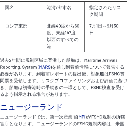
国名
港湾/都市名
指定されたリス
ク期間
ロシア東部
北緯40度から60
7月1日～9月30
度、東経147度
日
以西のすべての
港
過去2年間に規制区域に寄港した船舶は、Maritime Arrivals
Reporting. System (
MARS
)を通じ到着前情報について報告する
必要があります。到着前レポートの提出後、対象船はFSMC質
問票を受領します。リスクプロファイリングおよび評価に基づ
き、船舶は初寄港時の手続きの一環として、FSMC検査を受け
るよう指示される場合があります。
ニュージーランド
ニュージーランドでは、第一次産業省(
MPI
)がFSMC規制の所轄
官庁となります。ニュージーランドのFSMC規制内容は、米国