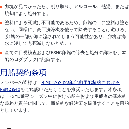
卵塊が見つかったら、削り取り、アルコール、熱湯、または
焼却により処分する。
塗料による死滅は不可能であるため、卵塊の上に塗料は塗ら
ない。同様に、高圧洗浄機を使って除去することは避ける。
(卵塊の一部が海に流されてしまう可能性があり、卵塊は海
水に浸しても死滅しないため。)
全ての目視検査およびFSMC卵塊の除去と処分の詳細を、本
船のログブックに記録する。
用船契約条項
メンバーの皆様は、
BIMCOの2023年定期用船契約における
FSMC条項
をご確認いただくことを推奨いたします。本条項
は、FSMC飛翔シーズン中における船主および用船者の基本的
な義務と責任に関して、商業的な解決策を提供することを目的
としています。