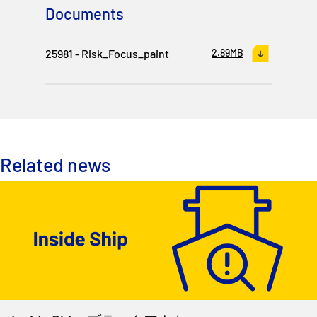
P&I Emergency Contacts
Documents
Fixed P&I Emergency Contacts
25981 - Risk_Focus_paint
2.89MB
People
加入船検索
Rules
Related news
コレスポンデンツ
English
日本語