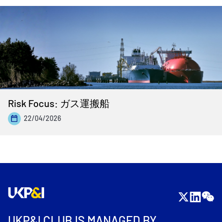
Risk Focus: ガス運搬船
22/04/2026
UKP&I CLUB IS MANAGED BY