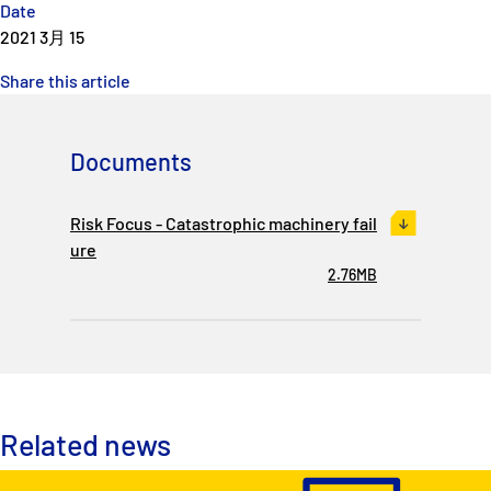
Date
P&I Emergency Contacts
2021 3月 15
Fixed P&I Emergency Contacts
Share this article
People
Documents
加入船検索
Risk Focus - Catastrophic machinery fail
Rules
ure
2.76MB
コレスポンデンツ
English
日本語
Related news