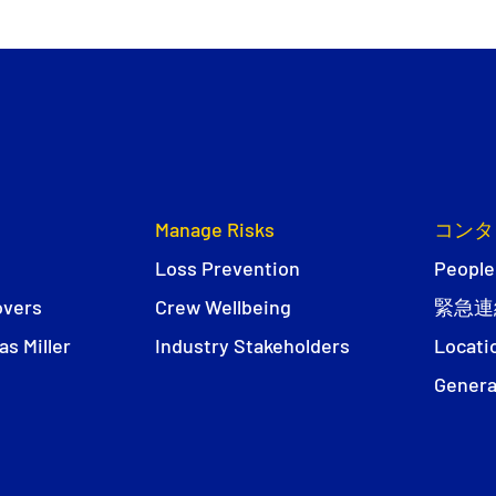
Manage Risks
コンタ
Loss Prevention
People
overs
Crew Wellbeing
緊急連
s Miller
Industry Stakeholders
Locati
Genera