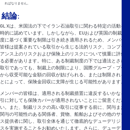
ればなりません。
結論
:
GL Xは、米国法の下でイラン石油取引に関わる特定の活動を一
時的に認めています。しかしながら、EUおよび英国の制裁制
度に基づく重要な制限は引き続き適用されるため、メンバーの
皆様は提案されている取引から生じる法的リスク、コンプライ
アンス上のリスクおよび保険上のリスクについて慎重に評価す
る必要があります。特に、ある制裁制度の下では適法とされる
取引であっても、制裁上の制限により、国際グループ・プール
から収受可能な金額の回収が妨げられる、または制限されるこ
とによって、保険金回収に支障が生じる可能性があります。
メンバーの皆様は、適用される制裁措置に違反するいかなる取
引に対しても保険カバーが適用されないことにご留意くださ
い。また、制裁リスクの高い取引に従事する前に、関与または
関与の可能性のある関係者、貨物、船舶およびその他のサービ
ス提供者に関し、取引全体を通じて徹底的なデューデリジェン
スを実施することをお勧めいたします。さらに、デューデリジ