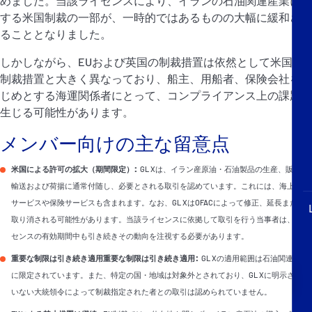
めました。当該ライセンスにより、イランの石油関連産業に対
P&I Emergency Contacts
する米国制裁の一部が、一時的ではあるものの大幅に緩和され
ることとなりました。
Fixed P&I Emergency Contacts
しかしながら、EUおよび英国の制裁措置は依然として米国の
制裁措置と大きく異なっており、船主、用船者、保険会社をは
People
じめとする海運関係者にとって、コンプライアンス上の課題が
生じる可能性があります。
加入船検索
メンバー向けの主な留意点
Rules
:
米国による許可の拡大（期間限定）
GL Xは、イラン産原油・石油製品の生産、販売、
コレスポンデンツ
輸送および荷揚に通常付随し、必要とされる取引を認めています。これには、海上輸送
サービスや保険サービスも含まれます。なお、GL XはOFACによって修正、延長または
取り消される可能性があります。当該ライセンスに依拠して取引を行う当事者は、ライ
センスの有効期間中も引き続きその動向を注視する必要があります。
:
重要な制限は引き続き適用重要な制限は引き続き適用
GL Xの適用範囲は石油関連分野
English
日本語
に限定されています。また、特定の国・地域は対象外とされており、GL Xに明示されて
いない大統領令によって制裁指定された者との取引は認められていません。