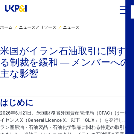
ホーム
ニュースとリソース
ニュース
カバー
米国がイラン石油取引に関す
リスクマネジメント
る制裁を緩和 ― メンバーへの
Industry Expertise
主な影響
ニュースとリソース
はじめに
UK P&I クラブについて
2026年6月21日、米国財務省外国資産管理局（OFAC）は一般ラ
コンタクト
イセンス X（General Licence X、以下「GL X」）を発行し、イ
ラン産原油・石油製品・石油化学製品に関わる特定の取引を認