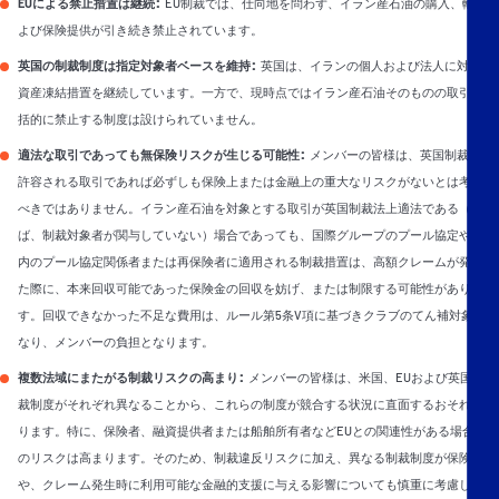
:
EUによる禁止措置は継続
EU制裁では、仕向地を問わず、イラン産石油の購入、輸送お
よび保険提供が引き続き禁止されています。
:
英国の制裁制度は指定対象者ベースを維持
英国は、イランの個人および法人に対する
資産凍結措置を継続しています。一方で、現時点ではイラン産石油そのものの取引を包
括的に禁止する制度は設けられていません。
:
適法な取引であっても無保険リスクが生じる可能性
メンバーの皆様は、英国制裁法上
許容される取引であれば必ずしも保険上または金融上の重大なリスクがないとは考える
べきではありません。イラン産石油を対象とする取引が英国制裁法上適法である（例え
ば、制裁対象者が関与していない）場合であっても、国際グループのプール協定やEU域
内のプール協定関係者または再保険者に適用される制裁措置は、高額クレームが発生し
た際に、本来回収可能であった保険金の回収を妨げ、または制限する可能性がありま
す。回収できなかった不足な費用は、ルール第5条V項に基づきクラブのてん補対象外と
なり、メンバーの負担となります。
:
複数法域にまたがる制裁リスクの高まり
メンバーの皆様は、米国、EUおよび英国の制
裁制度がそれぞれ異なることから、これらの制度が競合する状況に直面するおそれがあ
ります。特に、保険者、融資提供者または船舶所有者などEUとの関連性がある場合、そ
のリスクは高まります。そのため、制裁違反リスクに加え、異なる制裁制度が保険契約
や、クレーム発生時に利用可能な金融的支援に与える影響についても慎重に考慮しなけ