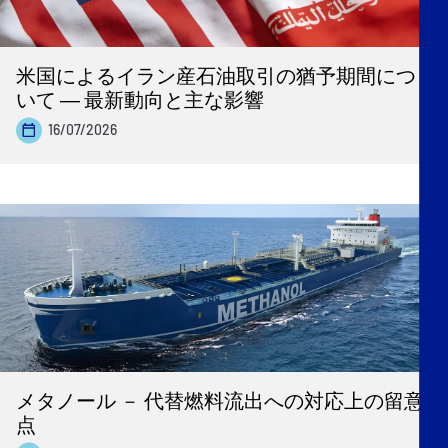
米国によるイラン産石油取引の猶予期間につ
いて ― 最新動向と主な影響
16/07/2026
メタノール － 代替燃料流出への対応上の留意
点