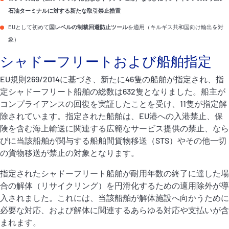
石油ターミナルに対する新たな取引禁止措置
EUとして初めて
国レベルの制裁回避防止ツール
を適用（キルギス共和国向け輸出を対
象）
シャドーフリートおよび船舶指定
EU規則269/2014に基づき、新たに46隻の船舶が指定され、指
定シャドーフリート船舶の総数は632隻となりました。船主が
コンプライアンスの回復を実証したことを受け、11隻が指定解
除されています。指定された船舶は、EU港への入港禁止、保
険を含む海上輸送に関連する広範なサービス提供の禁止、なら
びに当該船舶が関与する船舶間貨物移送（STS）やその他一切
の貨物移送が禁止の対象となります。
指定されたシャドーフリート船舶が耐用年数の終了に達した場
合の解体（リサイクリング）を円滑化するための適用除外が導
入されました。これには、当該船舶が解体施設へ向かうために
必要な対応、および解体に関連するあらゆる対応や支払いが含
まれます。