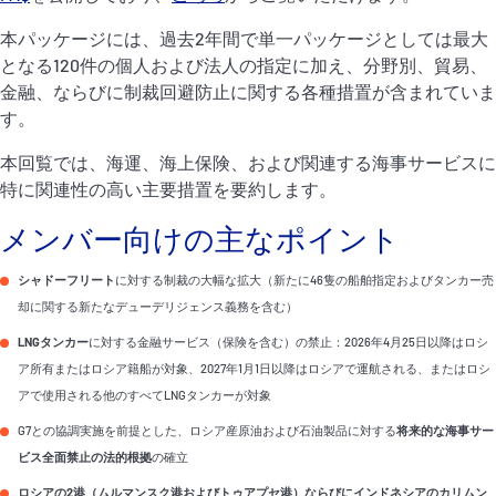
P&I Emergency Contacts
本パッケージには、過去2年間で単一パッケージとしては最大
となる120件の個人および法人の指定に加え、分野別、貿易、
Fixed P&I Emergency Contacts
金融、ならびに制裁回避防止に関する各種措置が含まれていま
す。
People
本回覧では、海運、海上保険、および関連する海事サービスに
加入船検索
特に関連性の高い主要措置を要約します。
Rules
メンバー向けの主なポイント
コレスポンデンツ
シャドーフリート
に対する制裁の大幅な拡大（新たに46隻の船舶指定およびタンカー売
却に関する新たなデューデリジェンス義務を含む）
LNGタンカー
に対する金融サービス（保険を含む）の禁止：2026年4月25日以降はロシ
ア所有またはロシア籍船が対象、2027年1月1日以降はロシアで運航される、またはロシ
アで使用される他のすべてLNGタンカーが対象
G7との協調実施を前提とした、ロシア産原油および石油製品に対する
将来的な海事サー
English
日本語
ビス全面禁止の法的根拠
の確立
ロシアの2港（ムルマンスク港およびトゥアプセ港）ならびにインドネシアのカリムン