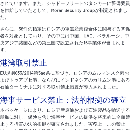
されています。また、シャドーフリートのタンカーに警備要員
を供給していたとして、Moran Security Groupが指定されまし
た。
さらに、58件の指定はロシアの軍需産業複合体に関与する関係
者を対象としており、その中には中国、UAE、ベラルーシ、中
央アジア諸国などの第三国で設立された16事業体が含まれま
す。
港湾取引禁止
EU規則833/2014第5ae条に基づき、ロシアのムルマンスク港お
よびトゥアプセ港、ならびにインドネシアのカリムン港にある
石油ターミナルに対する取引禁止措置が導入されました。
海事サービス禁止：法的根拠の確立
本パッケージにより、ロシア産原油および石油製品を輸送する
船舶に対し、保険を含む海事サービスの提供を将来的に全面禁
止する措置の法的根拠が確立されました。実務上、この禁止