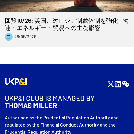
回覧10/26: 英国、対ロシア制裁体制を強化 – 海
運・エネルギー・貿易への主な影響
28/05/2026
UKP&I CLUB IS MANAGED BY
THOMAS MILLER
Authorised by the Prudential Regulation Authority and
regulated by the Financial Conduct Authority and the
Prudential Regulation Authority