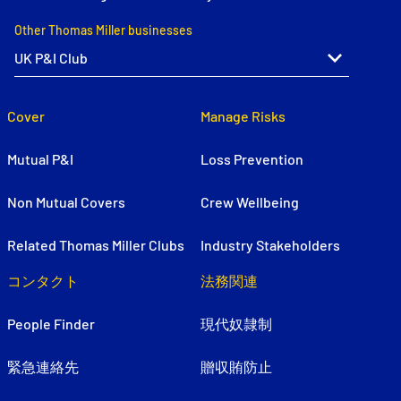
Other Thomas Miller businesses
Cover
Manage Risks
Mutual P&I
Loss Prevention
Non Mutual Covers
Crew Wellbeing
Related Thomas Miller Clubs
Industry Stakeholders
コンタクト
法務関連
People Finder
現代奴隷制
緊急連絡先
贈収賄防止