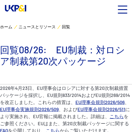
ホーム
ニュースとリソース
回覧
カバー
回覧08/26: EU制裁：対ロシ
リスクマネジメント
ア制裁第20次パッケージ
Industry Expertise
ニュースとリソース
2026年4月23日、EU理事会はロシアに対する第20次制裁措置
パッケージを採択し、EU規則833/2014およびEU規則269/2014
UK P&I クラブについて
を改正しました。これらの措置は、
EU理事会規則2026/506
、
EU理事会実施規則2026/509
、および
EU理事会規則2026/511
に
より実施され、EU官報に掲載されました。詳細は、
こちら
を
コンタクト
ご参照ください。EUはまた、第20次制裁パッケージに関する
FAQ
を公開しており、
こちら
からご覧いただけます。