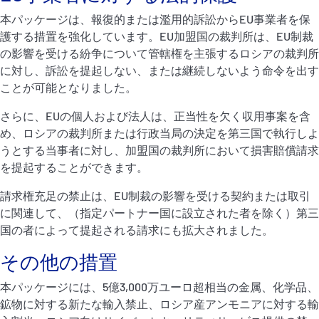
本パッケージは、報復的または濫用的訴訟からEU事業者を保
護する措置を強化しています。EU加盟国の裁判所は、EU制裁
の影響を受ける紛争について管轄権を主張するロシアの裁判所
に対し、訴訟を提起しない、または継続しないよう命令を出す
ことが可能となりました。
さらに、EUの個人および法人は、正当性を欠く収用事案を含
め、ロシアの裁判所または行政当局の決定を第三国で執行しよ
うとする当事者に対し、加盟国の裁判所において損害賠償請求
を提起することができます。
請求権充足の禁止は、EU制裁の影響を受ける契約または取引
に関連して、（指定パートナー国に設立された者を除く）第三
国の者によって提起される請求にも拡大されました。
その他の措置
本パッケージには、5億3,000万ユーロ超相当の金属、化学品、
鉱物に対する新たな輸入禁止、ロシア産アンモニアに対する輸