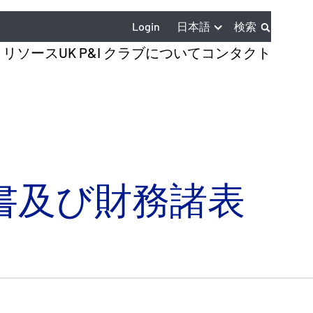
日本語
Login
検索
とリソース
UK P&I クラブについて
コンタクト
告書及び財務諸表