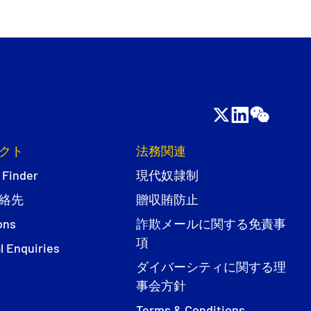
クト
法務関連
 Finder
現代奴隷制
絡先
贈収賄防止
ons
詐欺メールに関する免責事
項
l Enquiries
ダイバーシティに関する理
事会方針
Terms & Conditions