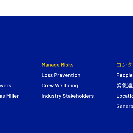
Manage Risks
コンタ
Loss Prevention
People
overs
Crew Wellbeing
緊急連
s Miller
Industry Stakeholders
Locati
Genera