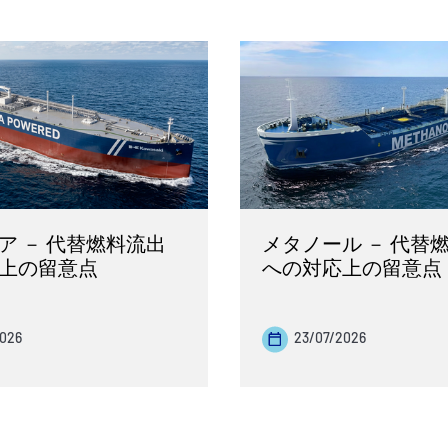
ア － 代替燃料流出
メタノール － 代替
上の留意点
への対応上の留意点
2026
23/07/2026