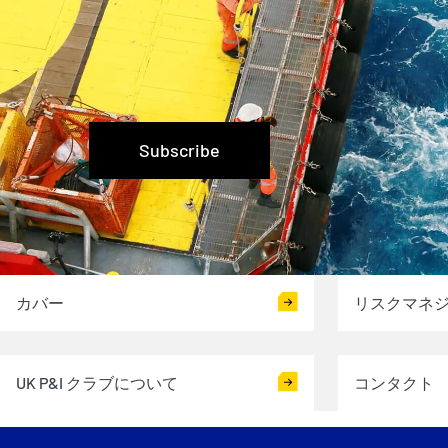
UKクラブは最新情報
どを幅広く作成してい
Subscribe
カバー
リスクマネ
UK P&I クラブについて
コンタクト