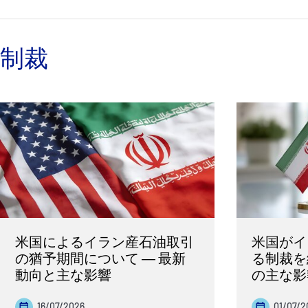
制裁
米国によるイラン産石油取引
米国がイ
の猶予期間について ― 最新
る制裁を
動向と主な影響
の主な影
16/07/2026
01/07/2