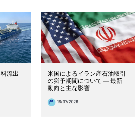
燃料流出
米国によるイラン産石油取引
の猶予期間について ― 最新
動向と主な影響
16/07/2026