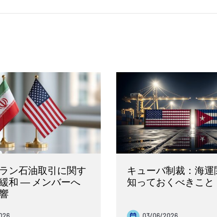
ラン石油取引に関す
キューバ制裁：海運
緩和 ― メンバーへ
知っておくべきこと
響
026
03/06/2026