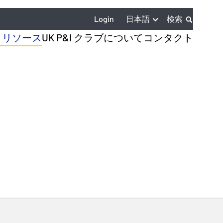
日本語
Login
検索
とリソース
UK P&I クラブについて
コンタクト